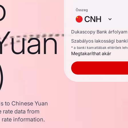
o
Összeg
CNH
Yuan
Dukascopy Bank árfolyam
Szabályos lakossági banki 
* a banki kamatlábak eltérőek le
Megtakaríthat akár
)
els to Chinese Yuan
 rate data from
 rate information.