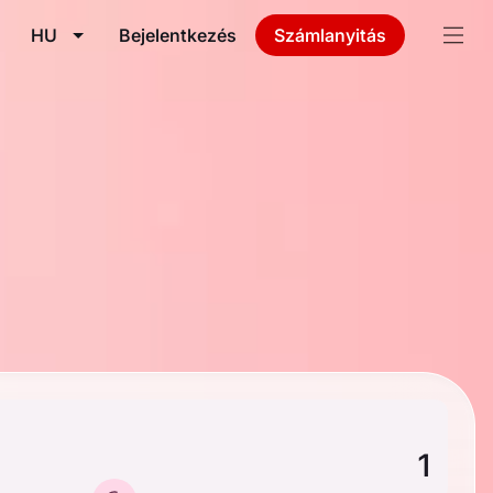
HU
Bejelentkezés
Számlanyitás