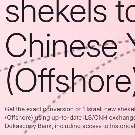
shekels t
Chinese 
(Offshore
Get the exact conversion of 1 Israeli new shek
(Offshore) using up-to-date ILS/CNH exchange
Dukascopy Bank, including access to historical