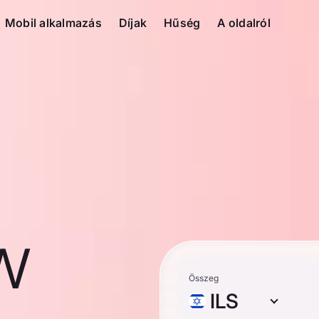
Mobil alkalmazás
Díjak
Hűség
A oldalról
ew
Összeg
ILS