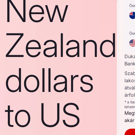
New
Ös
Zealand
Ös
Duk
dollars
Bank
Szab
lako
átvál
árfo
to US
* a b
lehet
Megt
akár