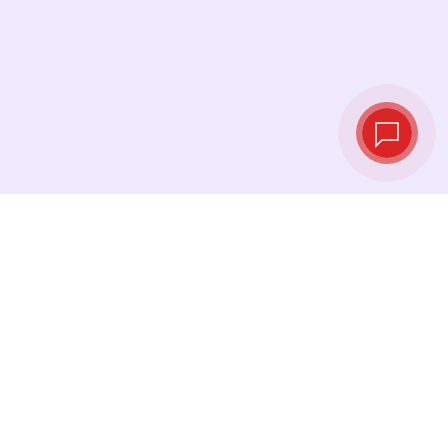
Live exchange
rates