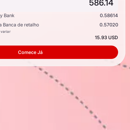
y Bank
0.58614
a Banca de retalho
0.57020
 variar
15.93 USD
Comece Já