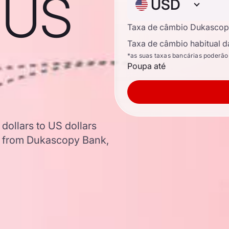
o US
USD
Taxa de câmbio Dukascop
Taxa de câmbio habitual d
*as suas taxas bancárias poderão
Poupa até
dollars to US dollars
a from Dukascopy Bank,