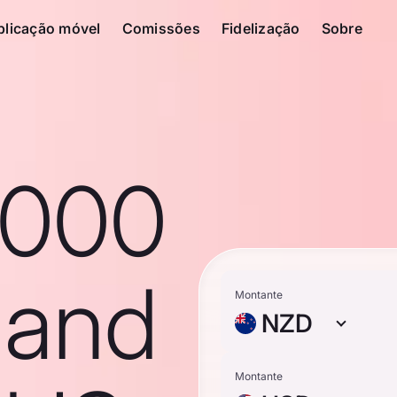
plicação móvel
Comissões
Fidelização
Sobre
1000
land
Montante
NZD
Montante