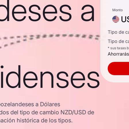
deses a
Monto
U
Tipo de 
Tipo de c
* sus tasas 
Ahorrarás
idenses
eozelandeses a Dólares
zados del tipo de cambio NZD/USD de
ción histórica de los tipos.