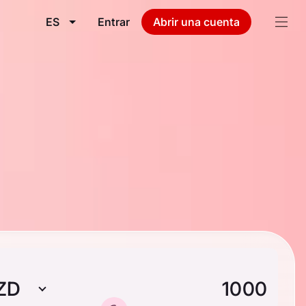
ES
Entrar
Abrir una cuenta
ZD