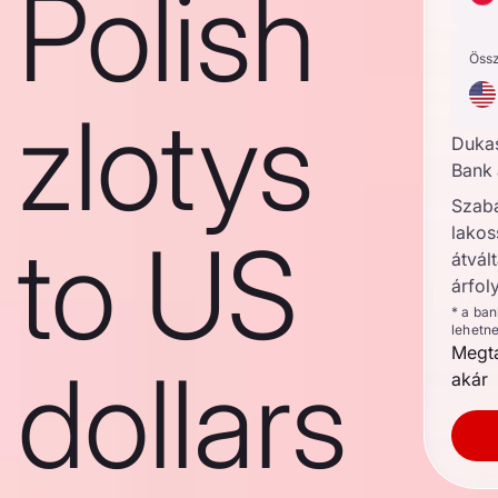
Polish
Öss
zlotys
Duka
Bank 
Szab
lakos
to US
átvált
árfol
* a ba
lehetn
Megta
dollars
akár