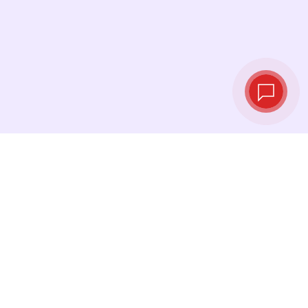
Live exchange
rates