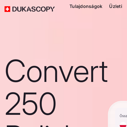
Tulajdonságok
Üzleti
Convert
250
Öss