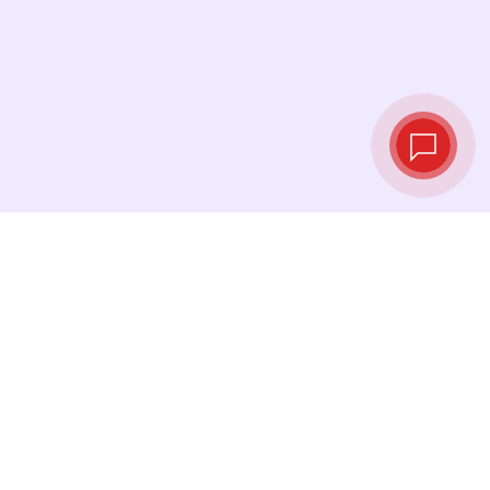
Live exchange
rates