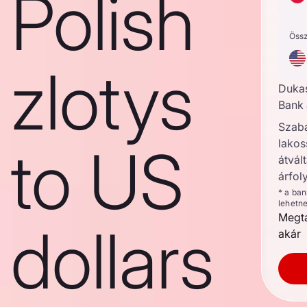
Polish
Öss
zlotys
Duka
Bank 
Szab
lakos
to US
átvált
árfol
* a ba
lehetn
Megta
dollars
akár