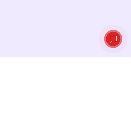
Live exchange
rates