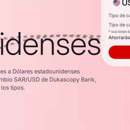
U
Tipo de 
Tipo de c
idenses
* sus tasas 
Ahorrarás
íes a Dólares estadounidenses
e cambio SAR/USD de Dukascopy Bank,
los tipos.