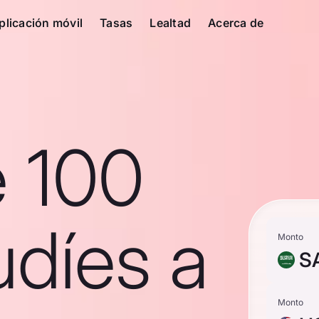
plicación móvil
Tasas
Lealtad
Acerca de
e 100
udíes a
Monto
S
Monto