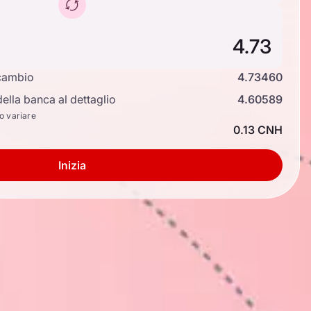
cambio
4.73460
ella banca al dettaglio
4.60589
no variare
0.13 CNH
Inizia