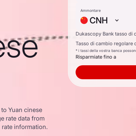
Ammontare
CNH
ese
Dukascopy Bank tasso di 
Tasso di cambio regolare d
* i tassi della vostra banca posso
Risparmiate fino a
s to Yuan cinese
 rate data from
 rate information.