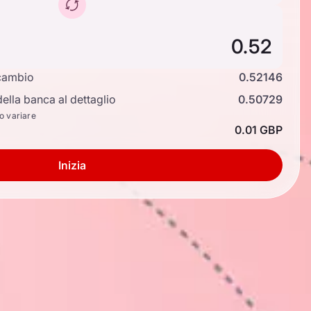
cambio
0.52146
ella banca al dettaglio
0.50729
no variare
0.01 GBP
Inizia