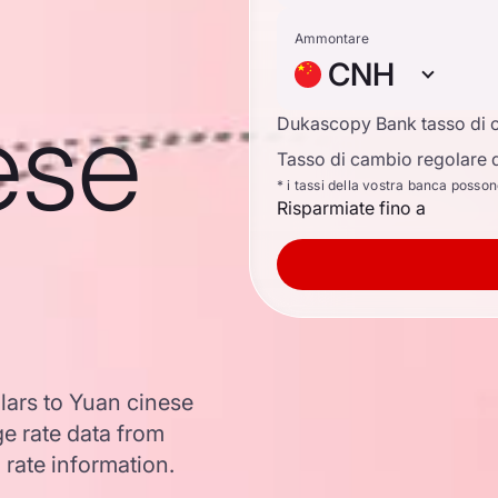
Ammontare
CNH
ese
Dukascopy Bank tasso di 
Tasso di cambio regolare d
* i tassi della vostra banca posso
Risparmiate fino a
lars to Yuan cinese
e rate data from
 rate information.