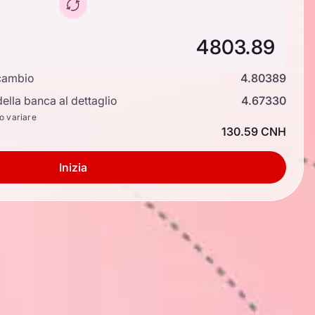
cambio
4.80389
ella banca al dettaglio
4.67330
no variare
130.59 CNH
Inizia