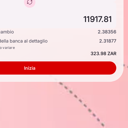
cambio
2.38356
ella banca al dettaglio
2.31877
no variare
323.98 ZAR
Inizia