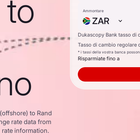
 to
Ammontare
ZAR
Dukascopy Bank tasso di 
Tasso di cambio regolare d
* i tassi della vostra banca posso
Risparmiate fino a
ano
(offshore) to Rand
ge rate data from
 rate information.