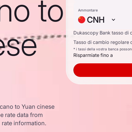
no to
Ammontare
CNH
ese
Dukascopy Bank tasso di 
Tasso di cambio regolare d
* i tassi della vostra banca posso
Risparmiate fino a
icano to Yuan cinese
 rate data from
 rate information.