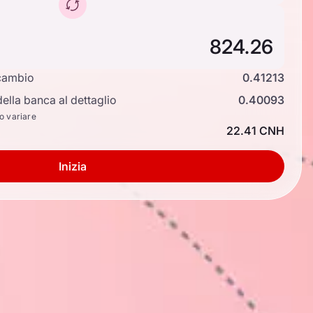
cambio
0.41213
ella banca al dettaglio
0.40093
no variare
22.41 CNH
Inizia