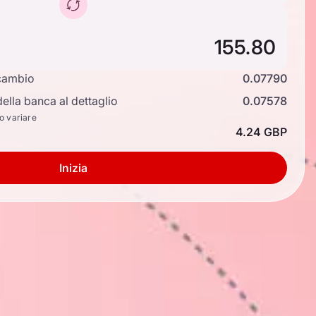
cambio
0.07790
ella banca al dettaglio
0.07578
no variare
4.24 GBP
Inizia