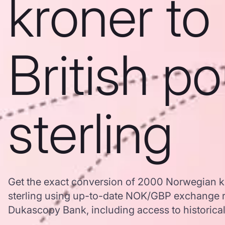
kroner to
British p
sterling
Get the exact conversion of 2000 Norwegian kr
sterling using up-to-date NOK/GBP exchange r
Dukascopy Bank, including access to historical