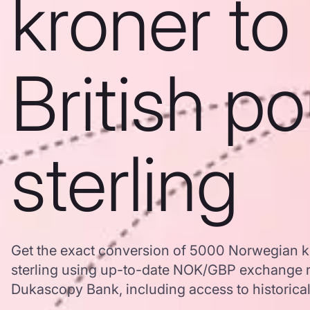
kroner to
British p
sterling
Get the exact conversion of 5000 Norwegian kr
sterling using up-to-date NOK/GBP exchange r
Dukascopy Bank, including access to historical