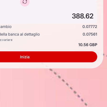
cambio
0.07772
ella banca al dettaglio
0.07561
no variare
10.56 GBP
Inizia