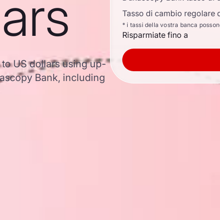
lars
Tasso di cambio regolare d
* i tassi della vostra banca posso
Risparmiate fino a
 to US dollars using up-
ascopy Bank, including