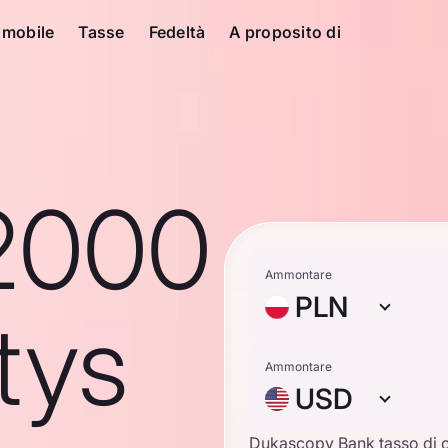
 mobile
Tasse
Fedeltà
A proposito di
2000
Ammontare
PLN
tys
Ammontare
USD
Dukascopy Bank tasso di 