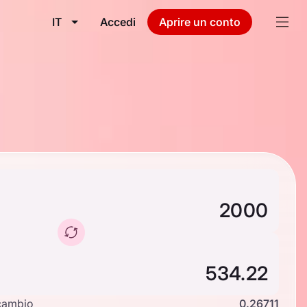
IT
Accedi
Aprire un conto
cambio
0.26711