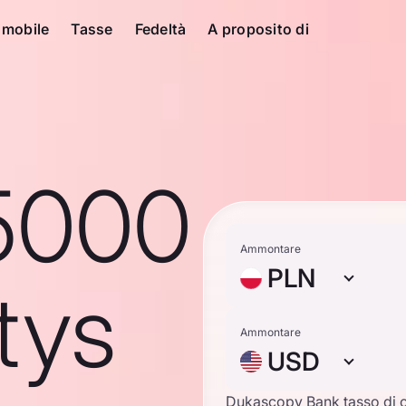
 mobile
Tasse
Fedeltà
A proposito di
5000
Ammontare
PLN
tys
Ammontare
USD
Dukascopy Bank tasso di 