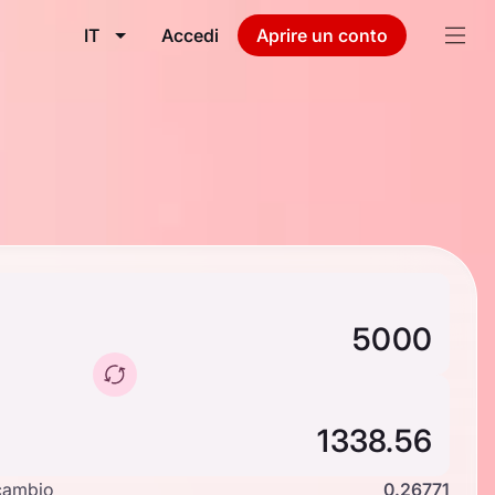
IT
Accedi
Aprire un conto
cambio
0.26771