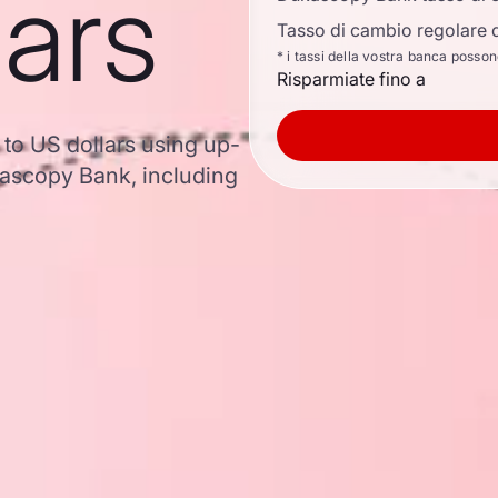
lars
Tasso di cambio regolare d
* i tassi della vostra banca posso
Risparmiate fino a
 to US dollars using up-
ascopy Bank, including