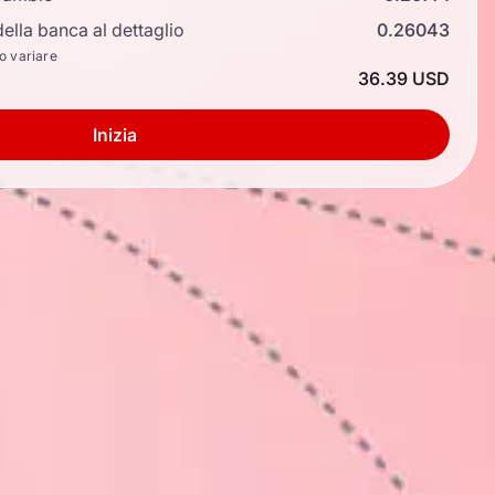
ella banca al dettaglio
0.26043
no variare
36.39 USD
Inizia