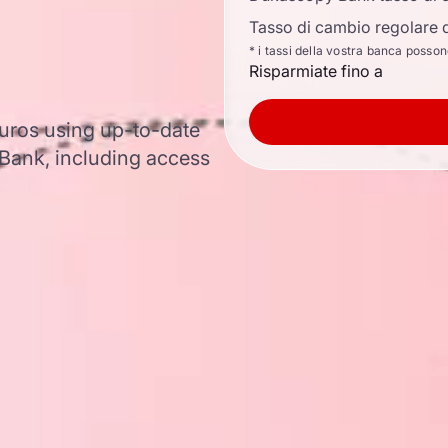
Tasso di cambio regolare d
* i tassi della vostra banca posso
Risparmiate fino a
euros using up-to-date
ank, including access