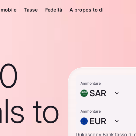
 mobile
Tasse
Fedeltà
A proposito di
10
Ammontare
SAR
ls to
Ammontare
EUR
Dukascopy Bank tasso di 