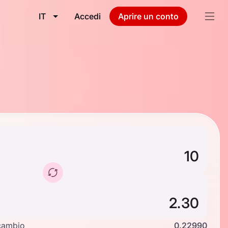
IT
Accedi
Aprire un conto
cambio
0.22990