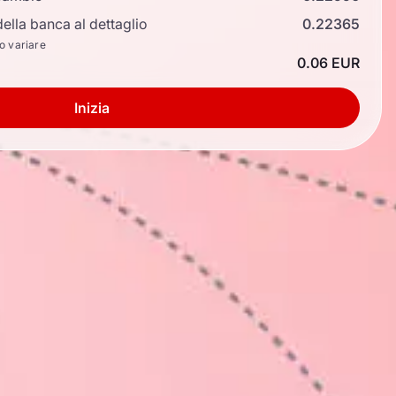
ella banca al dettaglio
0.22365
no variare
0.06 EUR
Inizia