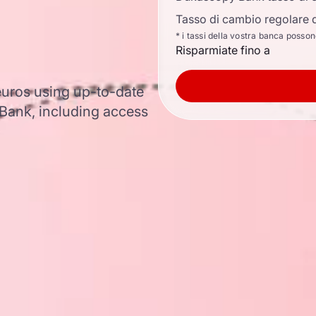
Tasso di cambio regolare d
* i tassi della vostra banca posso
Risparmiate fino a
 euros using up-to-date
ank, including access