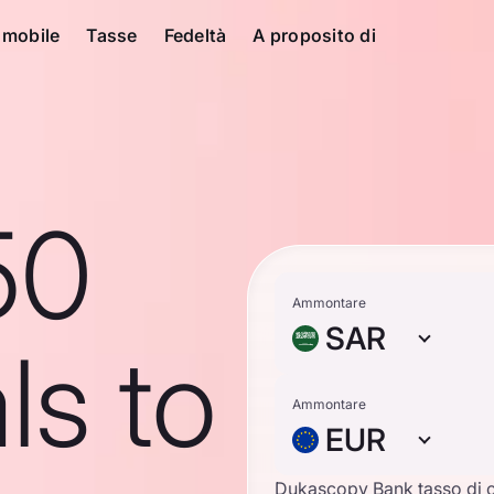
 mobile
Tasse
Fedeltà
A proposito di
50
Ammontare
SAR
ls to
Ammontare
EUR
Dukascopy Bank tasso di 