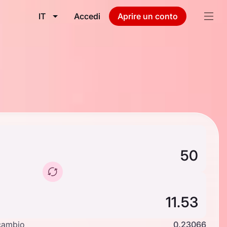
IT
Accedi
Aprire un conto
cambio
0.23066