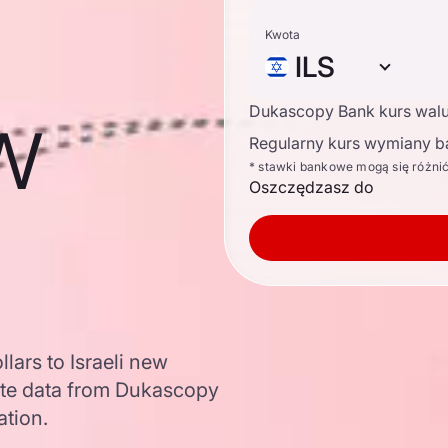
Kwota
ILS
ew
Dukascopy Bank kurs wal
Regularny kurs wymiany b
* stawki bankowe mogą się różni
Oszczędzasz do
lars to Israeli new
ate data from Dukascopy
ation.