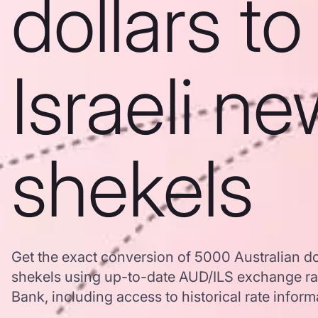
dollars to
Israeli n
shekels
Get the exact conversion of 5000 Australian dol
shekels using up-to-date AUD/ILS exchange r
Bank, including access to historical rate inform