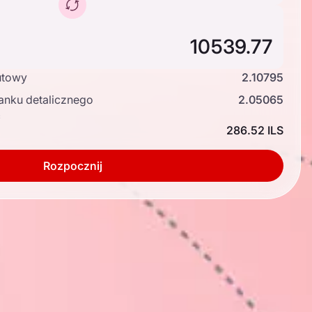
utowy
2.10795
anku detalicznego
2.05065
ć
286.52 ILS
Rozpocznij