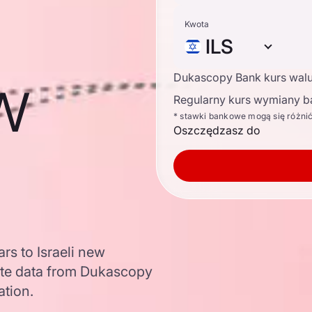
Kwota
ILS
ew
Dukascopy Bank kurs wal
Regularny kurs wymiany b
* stawki bankowe mogą się różni
Oszczędzasz do
rs to Israeli new
ate data from Dukascopy
ation.