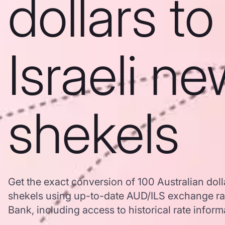
dollars to
Israeli n
shekels
Get the exact conversion of 100 Australian dolla
shekels using up-to-date AUD/ILS exchange r
Bank, including access to historical rate inform