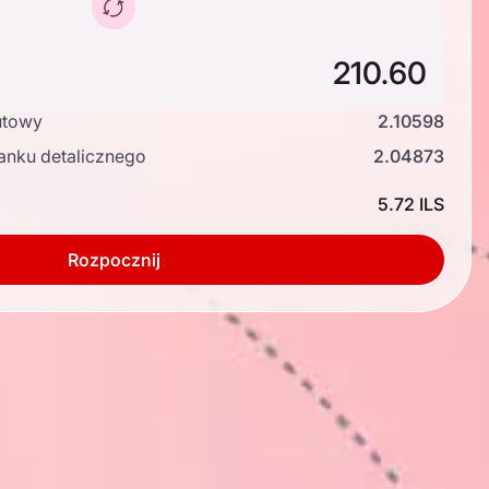
utowy
2.10598
anku detalicznego
2.04873
ć
5.72 ILS
Rozpocznij