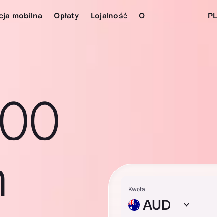
cja mobilna
Opłaty
Lojalność
O
PL
100
n
Kwota
AUD