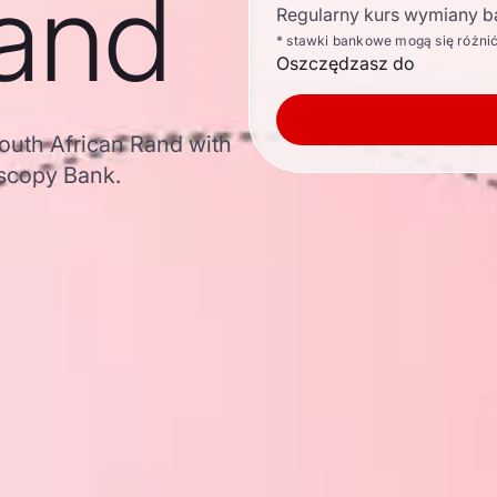
Rand
Regularny kurs wymiany b
* stawki bankowe mogą się różni
Oszczędzasz do
South African Rand with
scopy Bank.