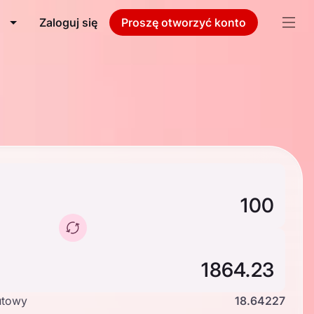
Zaloguj się
Proszę otworzyć konto
utowy
18.64227