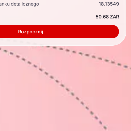
anku detalicznego
18.13549
ć
50.68 ZAR
Rozpocznij