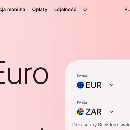
cja mobilna
Opłaty
Lojalność
O
PL
Euro
Kwota
EUR
Kwota
ZAR
Dukascopy Bank kurs wal