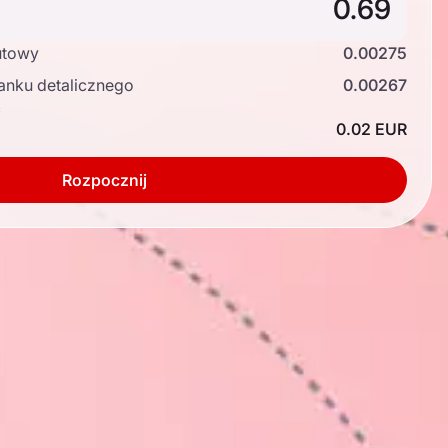
utowy
0.00275
anku detalicznego
0.00267
ć
0.02 EUR
Rozpocznij