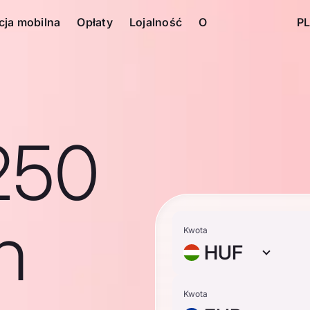
cja mobilna
Opłaty
Lojalność
O
PL
250
n
Kwota
HUF
Kwota