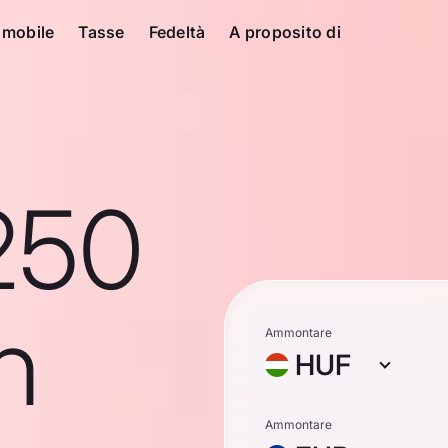
 mobile
Tasse
Fedeltà
A proposito di
250
n
Ammontare
HUF
Ammontare