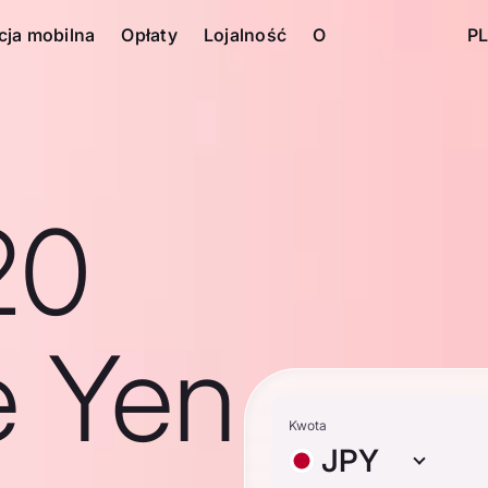
cja mobilna
Opłaty
Lojalność
O
PL
20
e Yen
Kwota
JPY