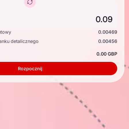
utowy
0.00469
anku detalicznego
0.00456
ć
0.00 GBP
Rozpocznij