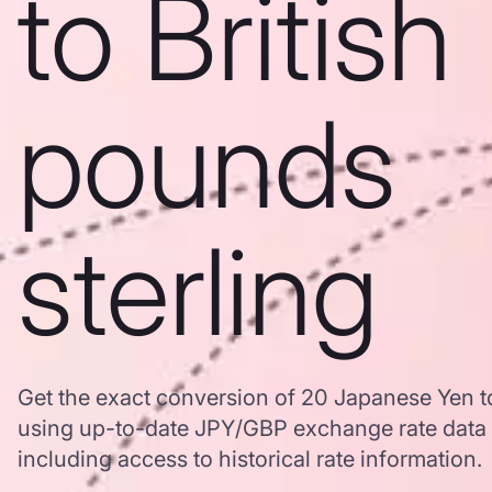
to British
pounds
sterling
Get the exact conversion of 20 Japanese Yen to
using up-to-date JPY/GBP exchange rate data
including access to historical rate information.