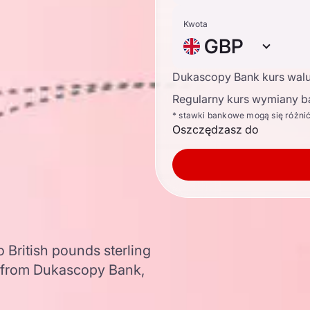
Kwota
GBP
Dukascopy Bank kurs wal
Regularny kurs wymiany b
* stawki bankowe mogą się różni
Oszczędzasz do
 British pounds sterling
 from Dukascopy Bank,