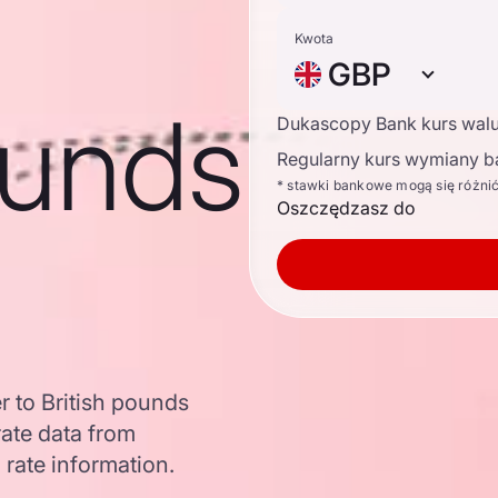
Kwota
GBP
ounds
Dukascopy Bank kurs wal
Regularny kurs wymiany b
* stawki bankowe mogą się różni
Oszczędzasz do
r to British pounds
ate data from
 rate information.