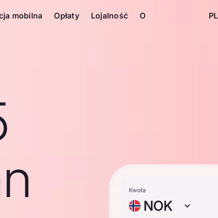
cja mobilna
Opłaty
Lojalność
O
PL
5
an
Kwota
NOK