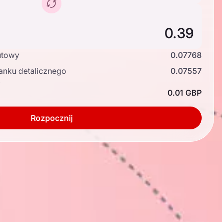
utowy
0.07768
anku detalicznego
0.07557
ć
0.01 GBP
Rozpocznij