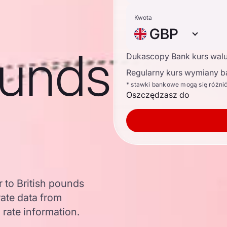
Kwota
GBP
ounds
Dukascopy Bank kurs wal
Regularny kurs wymiany b
* stawki bankowe mogą się różni
Oszczędzasz do
 to British pounds
ate data from
 rate information.