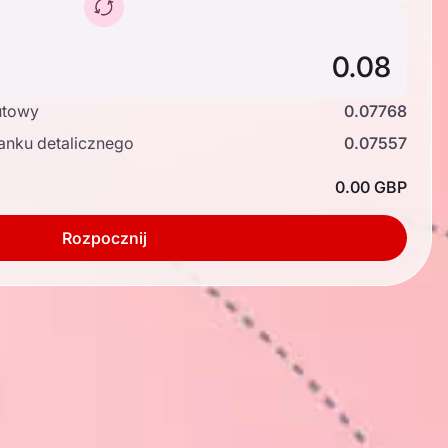
utowy
0.07768
anku detalicznego
0.07557
ć
0.00 GBP
Rozpocznij