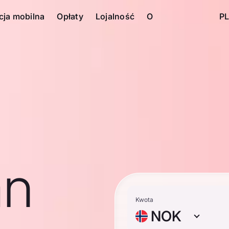
cja mobilna
Opłaty
Lojalność
O
PL
an
Kwota
NOK