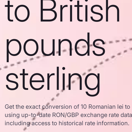
to British
pounds
sterling
Get the exact conversion of 10 Romanian lei to 
using up-to-date RON/GBP exchange rate dat
including access to historical rate information.