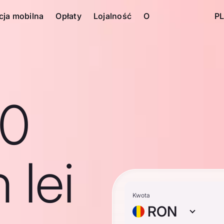
cja mobilna
Opłaty
Lojalność
O
PL
10
 lei
Kwota
RON