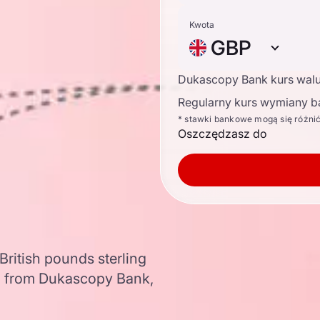
Kwota
GBP
Dukascopy Bank kurs wal
Regularny kurs wymiany b
* stawki bankowe mogą się różni
Oszczędzasz do
British pounds sterling
a from Dukascopy Bank,