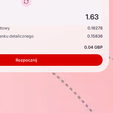
utowy
0.16278
anku detalicznego
0.15836
ć
0.04 GBP
Rozpocznij