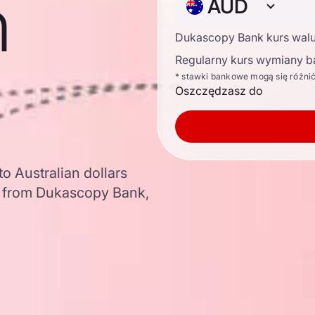
n
AUD
Dukascopy Bank kurs wal
Regularny kurs wymiany b
* stawki bankowe mogą się różni
Oszczędzasz do
to Australian dollars
a from Dukascopy Bank,