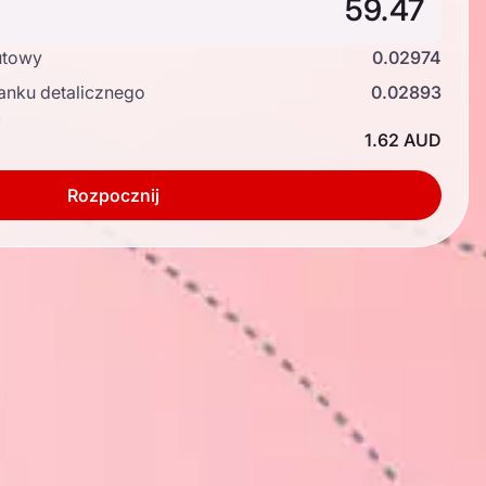
utowy
0.02974
anku detalicznego
0.02893
ć
1.62 AUD
Rozpocznij