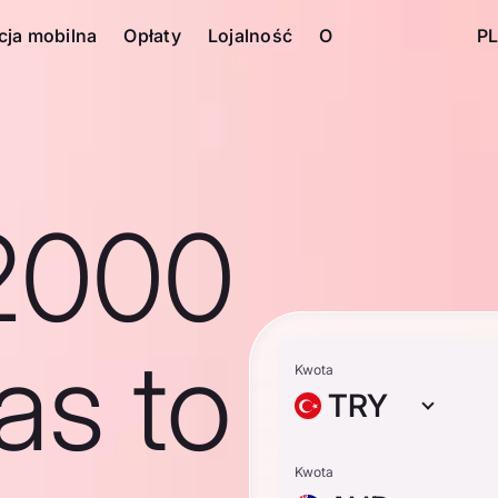
cja mobilna
Opłaty
Lojalność
O
PL
2000
ras to
Kwota
TRY
Kwota