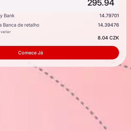
y Bank
14.79701
a Banca de retalho
14.39476
 variar
8.04 CZK
Comece Já