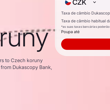
CZK
Taxa de câmbio Dukascop
Taxa de câmbio habitual d
runy
*as suas taxas bancárias poderão
Poupa até
ars to Czech koruny
a from Dukascopy Bank,