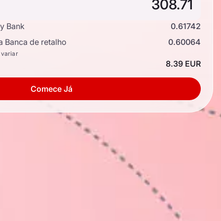
y Bank
0.61742
a Banca de retalho
0.60064
 variar
8.39 EUR
Comece Já