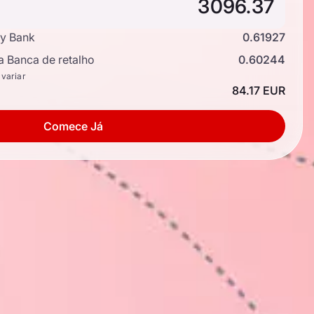
y Bank
0.61927
a Banca de retalho
0.60244
 variar
84.17 EUR
Comece Já