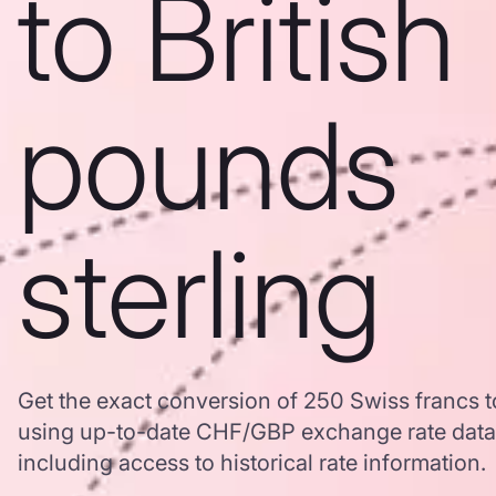
to British
pounds
sterling
Get the exact conversion of 250 Swiss francs to
using up-to-date CHF/GBP exchange rate dat
including access to historical rate information.