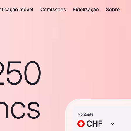
plicação móvel
Comissões
Fidelização
Sobre
250
ncs
Montante
CHF