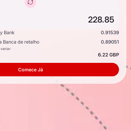
y Bank
0.91539
a Banca de retalho
0.89051
 variar
6.22 GBP
Comece Já