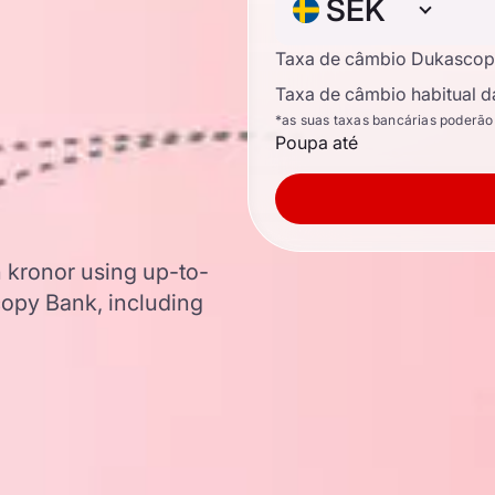
SEK
Taxa de câmbio Dukascop
Taxa de câmbio habitual d
*as suas taxas bancárias poderão
Poupa até
h kronor using up-to-
opy Bank, including