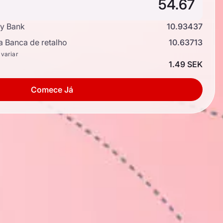
y Bank
10.93437
a Banca de retalho
10.63713
 variar
1.49 SEK
Comece Já