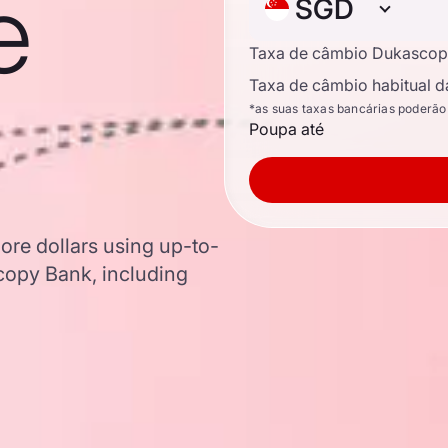
e
SGD
Taxa de câmbio Dukascop
Taxa de câmbio habitual d
*as suas taxas bancárias poderão
Poupa até
ore dollars using up-to-
opy Bank, including