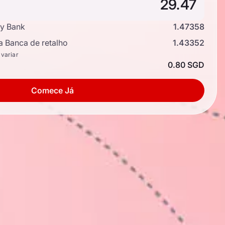
y Bank
1.47358
a Banca de retalho
1.43352
 variar
0.80 SGD
Comece Já