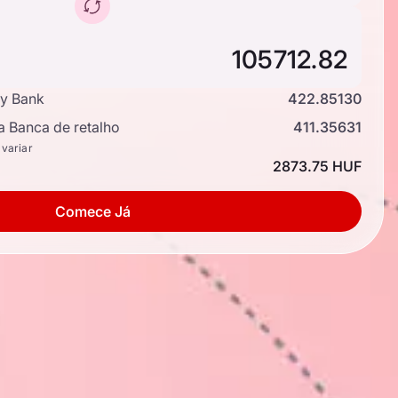
y Bank
422.85130
a Banca de retalho
411.35631
 variar
2873.75 HUF
Comece Já