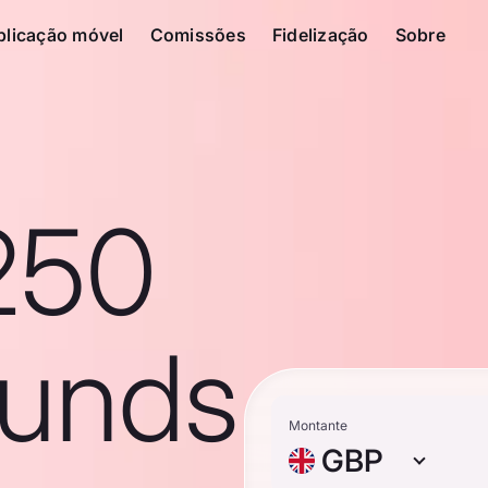
plicação móvel
Comissões
Fidelização
Sobre
250
ounds
Montante
GBP