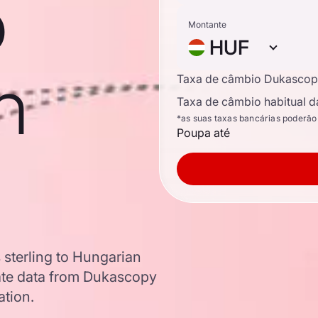
o
Montante
HUF
n
Taxa de câmbio Dukascop
Taxa de câmbio habitual d
*as suas taxas bancárias poderão
Poupa até
 sterling to Hungarian
ate data from Dukascopy
ation.