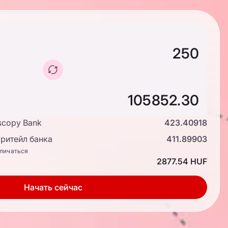
scopy Bank
423.40918
ритейл банка
411.89903
тличаться
2877.54 HUF
Начать сейчас