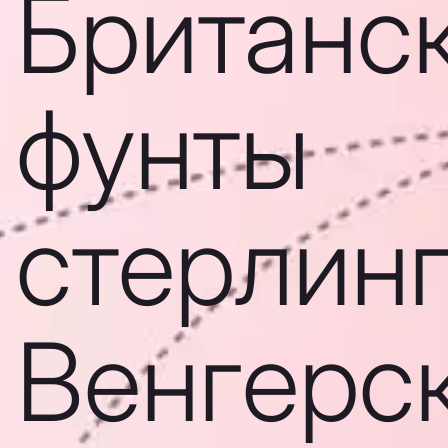
Британс
фунты
стерлинг
Венгерс