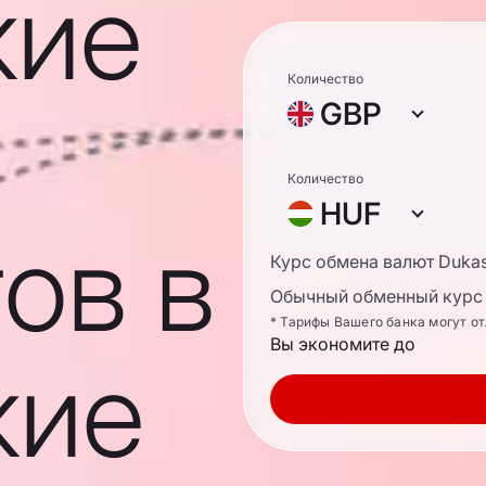
кие
Количество
GBP
Количество
HUF
ов в
Курс обмена валют Duka
Обычный обменный курс 
* Тарифы Вашего банка могут о
Вы экономите до
кие