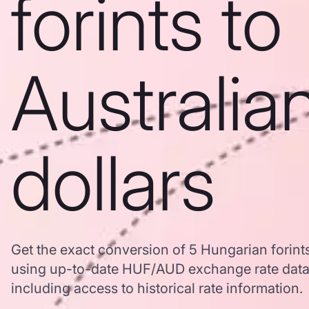
forints to
Australia
dollars
Get the exact conversion of 5 Hungarian forints
using up-to-date HUF/AUD exchange rate dat
including access to historical rate information.