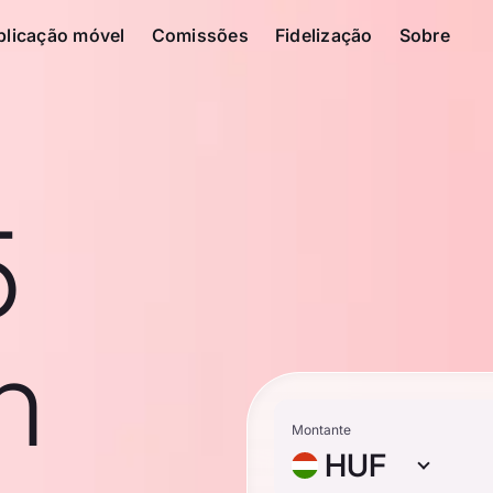
plicação móvel
Comissões
Fidelização
Sobre
5
n
Montante
HUF