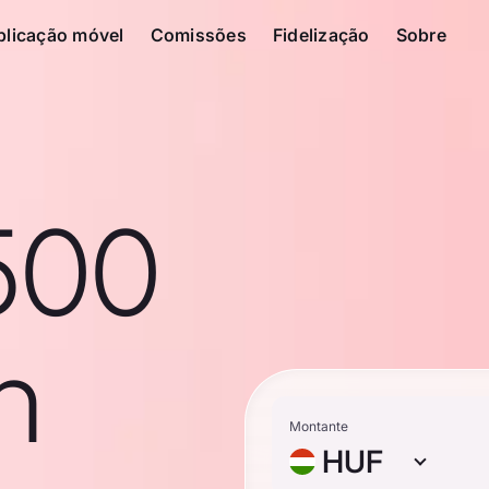
plicação móvel
Comissões
Fidelização
Sobre
500
n
Montante
HUF