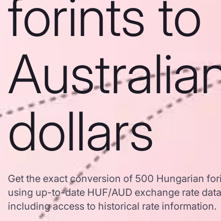
forints to
Australia
dollars
Get the exact conversion of 500 Hungarian forin
using up-to-date HUF/AUD exchange rate dat
including access to historical rate information.