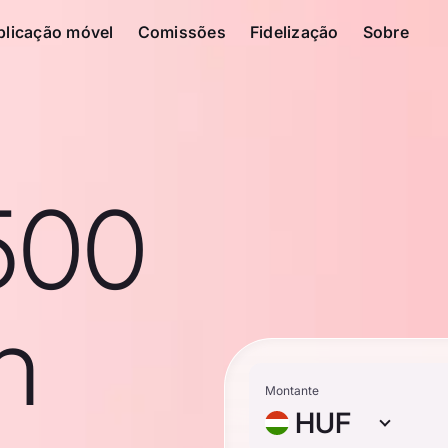
plicação móvel
Comissões
Fidelização
Sobre
500
n
Montante
HUF