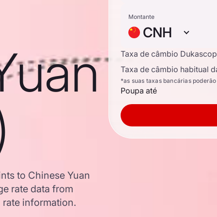
Montante
CNH
Yuan
Taxa de câmbio Dukascop
Taxa de câmbio habitual d
*as suas taxas bancárias poderão
Poupa até
)
ints to Chinese Yuan
e rate data from
 rate information.