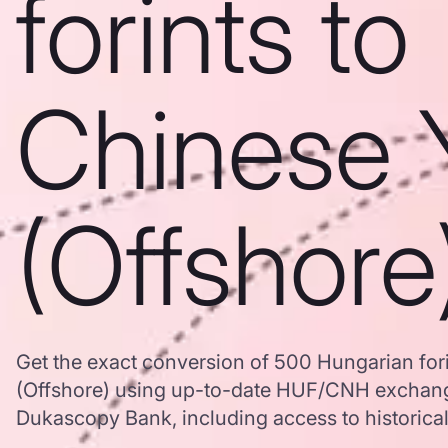
forints to
Chinese 
(Offshore
Get the exact conversion of 500 Hungarian for
(Offshore) using up-to-date HUF/CNH exchang
Dukascopy Bank, including access to historical