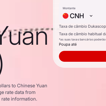
Montante
CNH
Yuan
Taxa de câmbio Dukascop
Taxa de câmbio habitual d
*as suas taxas bancárias poderão
Poupa até
)
llars to Chinese Yuan
e rate data from
 rate information.