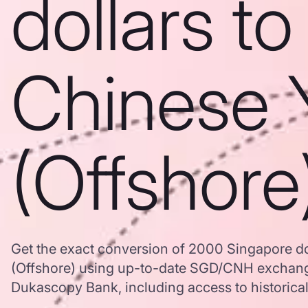
dollars to
Chinese 
(Offshore
Get the exact conversion of 2000 Singapore do
(Offshore) using up-to-date SGD/CNH exchang
Dukascopy Bank, including access to historical