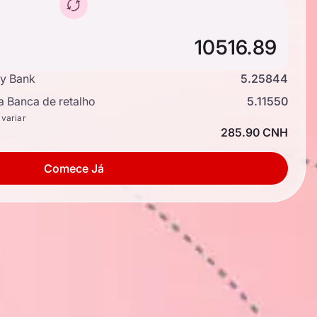
y Bank
5.25844
a Banca de retalho
5.11550
 variar
285.90 CNH
Comece Já