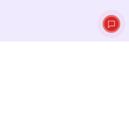
Курсы валют в
реальном
времени