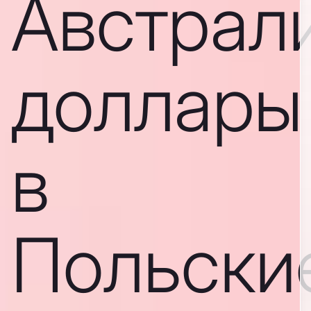
Австрал
доллары
в
Польски