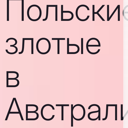
Польски
злотые
в
Австрал