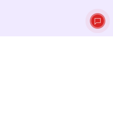
Курсы валют в
реальном
времени