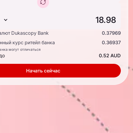
алют Dukascopy Bank
0.37969
ный курс ритейл банка
0.36937
анка могут отличаться
до
0.52 AUD
Начать сейчас