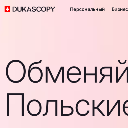
Персональный
Бизне
Обменяй
Польски