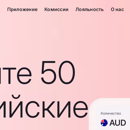
с
Приложение
Комиссии
Лояльность
О нас
те 50
ийские
Количество
AUD