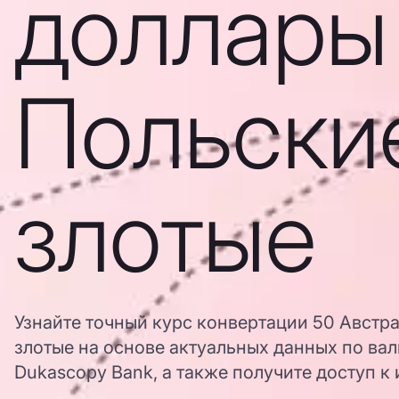
доллары
Польски
злотые
Узнайте точный курс конвертации 50 Австр
злотые на основе актуальных данных по ва
Dukascopy Bank, а также получите доступ к