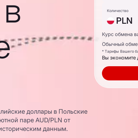
 в
Количество
PLN
е
Курс обмена в
Обычный обмен
* Тарифы Вашего б
Вы экономите 
алийские доллары в Польские
лютной паре AUD/PLN от
 историческим данным.