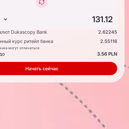
алют Dukascopy Bank
2.62245
ный курс ритейл банка
2.55116
анка могут отличаться
до
3.56 PLN
Начать сейчас