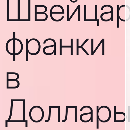
Швейцар
франки
в
Доллар