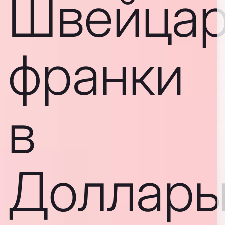
Швейцар
франки
в
Доллар