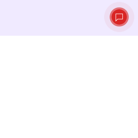
Курсы валют в
реальном
времени