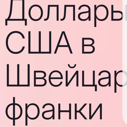
Доллар
США в
Швейцар
франки