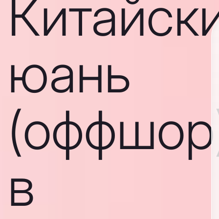
Китайск
юань
(оффшор
в